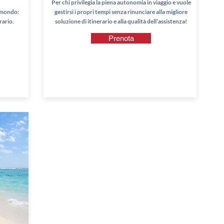
Per chi privilegia la piena autonomia in viaggio e vuole
l mondo:
gestirsi i propri tempi senza rinunciare alla migliore
rario.
soluzione di itinerario e alla qualità dell’assistenza!
Prenota