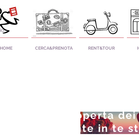
io
HOME
CERCA&PRENOTA
RENT&TOUR
iando alla scoperta dei
rai il continente in te s