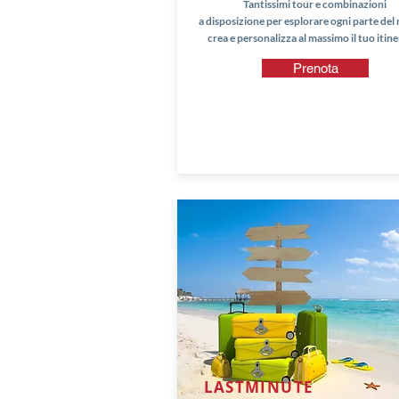
Tantissimi tour e combinazioni
a disposizione per esplorare ogni parte de
crea e personalizza al massimo il tuo itine
Prenota
LASTMINUTE